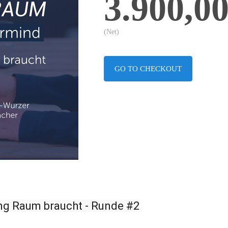
3.900,0
(Net)
GO TO CHECKOUT
ung Raum braucht - Runde #2