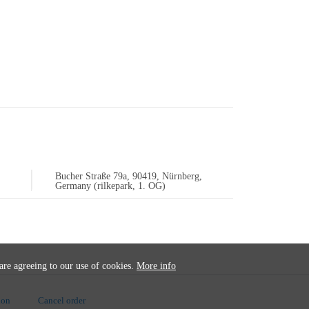
|
Bucher Straße 79a, 90419, Nürnberg,
Germany (rilkepark, 1. OG)
 are agreeing to our use of cookies.
More info
ion
Cancel order