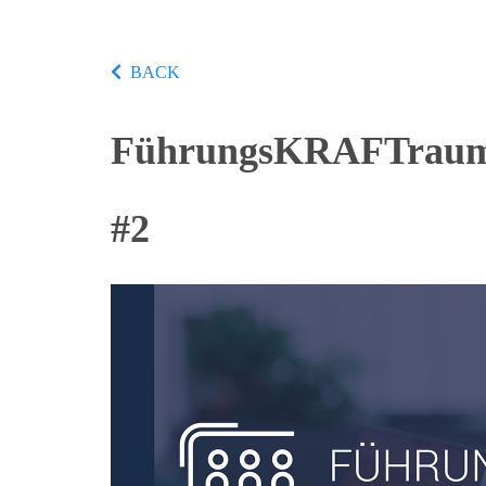
BACK
FührungsKRAFTraum -
#2