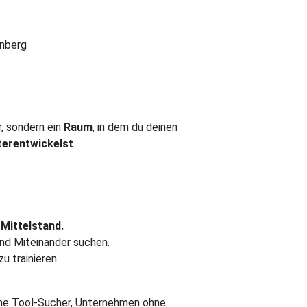
nberg
, sondern ein
Raum
, in dem du deinen
terentwickelst
.
 Mittelstand.
und Miteinander suchen.
u trainieren.
ine Tool-Sucher, Unternehmen ohne