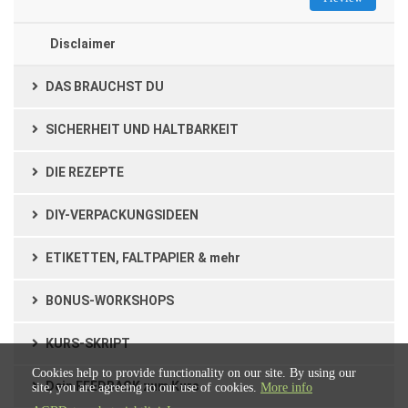
Disclaimer
DAS BRAUCHST DU
SICHERHEIT UND HALTBARKEIT
DIE REZEPTE
DIY-VERPACKUNGSIDEEN
ETIKETTEN, FALTPAPIER & mehr
BONUS-WORKSHOPS
KURS-SKRIPT
Cookies help to provide functionality on our site. By using our
Dein FEEDBACK zum Kurs
site, you are agreeing to our use of cookies.
More info