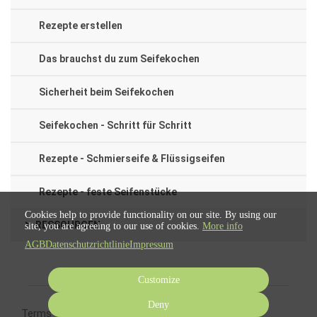
Rezepte erstellen
Das brauchst du zum Seifekochen
Sicherheit beim Seifekochen
Seifekochen - Schritt für Schritt
Rezepte - Schmierseife & Flüssigseifen
Rezepte - feste Seifenstücke
Cookies help to provide functionality on our site. By using our
RESSOURCEN
site, you are agreeing to our use of cookies.
More info
AGB
Datenschutzrichtlinie
Impressum
Customize
Deny
Terms
Privacy
Imprint
Cancel subscription