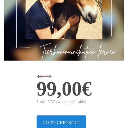
149,00€
99,00€
* incl. VAT (where applicable)
GO TO CHECKOUT