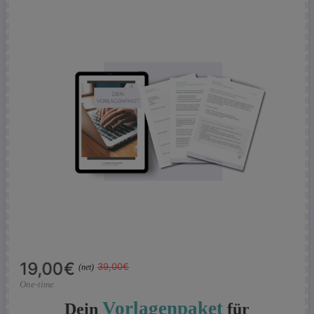
39,00€
19,00€
(net)
One-time
Vorlagenpaket
Dein
für