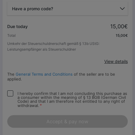
Have a promo code?
Promo code
15,00€
Due today
Total
15,00€
Umkehr der Steuerschuldnerschaft gemäß § 13b UStG:
Apply
Leistungsempfänger als Steuerschuldner
View details
The
General Terms and Conditions
of the seller are to be
applied.
I hereby confirm that I am not concluding this purchase as
a consumer within the meaning of § 13 BGB (German Civil
Code) and that I am therefore not entitled to any right of
*
withdrawal.
Accept & pay now