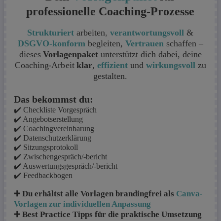
professionelle Coaching-Prozesse
Strukturiert
arbeiten
,
verantwortungsvoll
&
DSGVO-konform
begleiten,
Vertrauen
schaffen
–
dieses
Vorlagenpaket
unterstützt dich dabei, deine
Coaching-Arbeit
klar
,
effizient
und
wirkungsvoll
zu
gestalten.
Das bekommst du:
✔️ Checkliste Vorgespräch
✔️ Angebotserstellung
✔️ Coachingvereinbarung
✔️ Datenschutzerklärung
✔️ Sitzungsprotokoll
✔️ Zwischengespräch/-bericht
✔️ Auswertungsgespräch/-bericht
✔️ Feedbackbogen
➕
Du erhältst alle Vorlagen brandingfrei als
Canva-
Vorlagen zur individuellen Anpassung
➕
Best Practice Tipps für die praktische Umsetzung