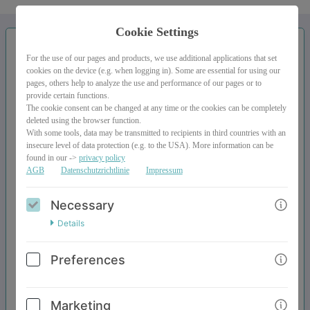
Cookie Settings
For the use of our pages and products, we use additional applications that set
ToolKit - 50 Hausaufgaben
cookies on the device (e.g. when logging in). Some are essential for using our
pages, others help to analyze the use and performance of our pages or to
provide certain functions.
29,00€
The cookie consent can be changed at any time or the cookies can be completely
15,00€
deleted using the browser function.
(net)
With some tools, data may be transmitted to recipients in third countries with an
insecure level of data protection (e.g. to the USA). More information can be
found in our ->
privacy policy
AGB
Datenschutzrichtlinie
Impressum
Necessary
Details
Preferences
Marketing