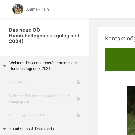
Animal-Train
Das neue OÖ
Hundehaltegesetz (gültig seit
Kontaktmög
2024)
Webinar: Das neue oberösterreichische
Hundehaltegesetz 2024
Begrüßung
Webinar: Präsentation mit Folien und
Paragraphen
Neuerungen Juli 2026
Zusatzinfos & Downloads