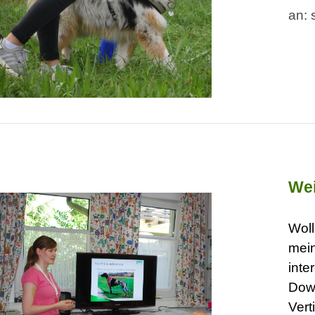
an: 
Wei
Woll
mei
inte
Dow
Vert