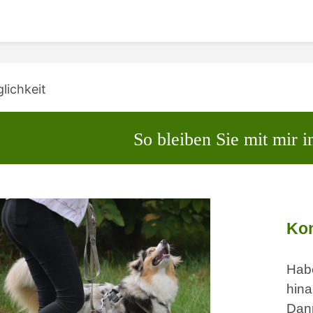
lichkeit
So bleiben Sie mit mir i
Kon
Hab
hin
Da