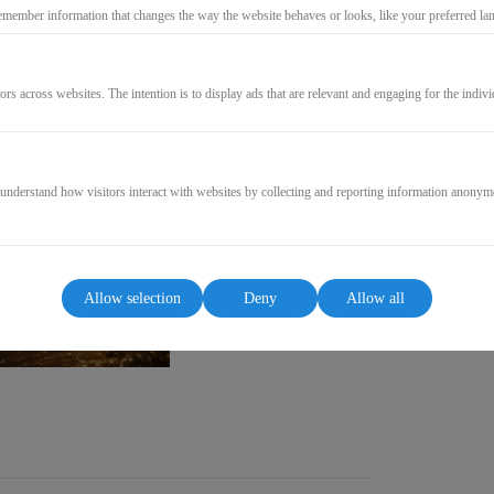
111,00€
emember information that changes the way the website behaves or looks, like your preferred lang
(Net)
ors across websites. The intention is to display ads that are relevant and engaging for the indiv
GO TO CHECKOUT
 understand how visitors interact with websites by collecting and reporting information anonym
Allow selection
Deny
Allow all