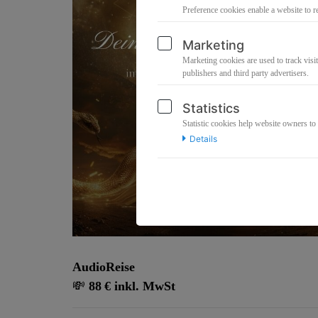
Preference cookies enable a website to r
Marketing
Marketing cookies are used to track visit
publishers and third party advertisers.
Statistics
Statistic cookies help website owners to
Details
AudioReise
💸
88 € inkl. MwSt