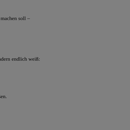
 machen soll –
ndern endlich weiß:
ßen.