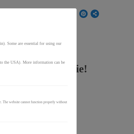
EN
in). Some are essential for using our
g. to the USA). More information can be
ition und Strategie!
e. The website cannot function properly without