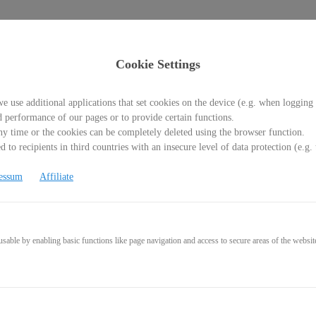
Cookie Settings
e use additional applications that set cookies on the device (e.g. when logging 
d performance of our pages or to provide certain functions.
y time or the cookies can be completely deleted using the browser function.
 to recipients in third countries with an insecure level of data protection (e.
t – Erfolg mit Seele mit Intu
essum
Affiliate
able by enabling basic functions like page navigation and access to secure areas of the websit