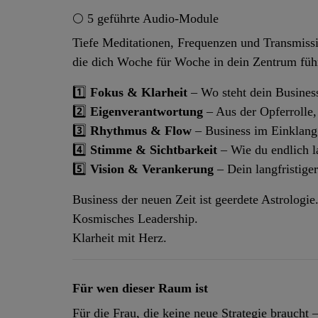
🌕 5 geführte Audio-Module
Tiefe Meditationen, Frequenzen und Transmiss
die dich Woche für Woche in dein Zentrum füh
1️⃣
Fokus & Klarheit
– Wo steht dein Busines
2️⃣
Eigenverantwortung
– Aus der Opferrolle,
3️⃣
Rhythmus & Flow
– Business im Einklang
4️⃣
Stimme & Sichtbarkeit
– Wie du endlich l
5️⃣
Vision & Verankerung
– Dein langfristige
Business der neuen Zeit ist geerdete Astrologie
Kosmisches Leadership.
Klarheit mit Herz.
Für wen dieser Raum ist
Für die Frau, die keine neue Strategie braucht 