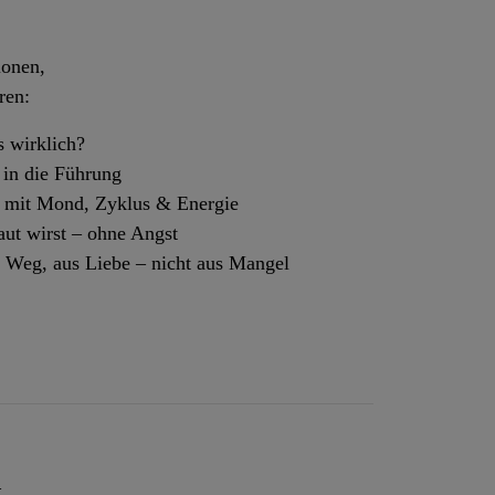
ionen,
ren:
s wirklich?
 in die Führung
 mit Mond, Zyklus & Energie
aut wirst – ohne Angst
r Weg, aus Liebe – nicht aus Mangel
.
–