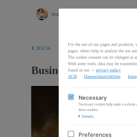
Animoments-Photography
For the use of our pages and products, w
BACK
pages, others help to analyze the use an
The cookie consent can be changed at an
With some tools, data may be transmitted
Business der Neuen Zei
found in our ->
privacy policy
AGB
Datenschutzrichtlinie
Impr
Necessary
Necessary cookies help make a website us
these cookies.
Details
Preferences