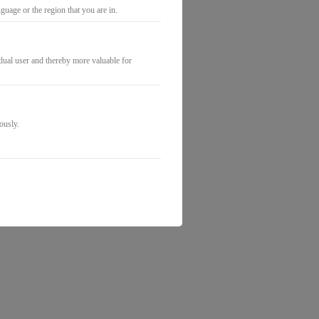
uage or the region that you are in.
idual user and thereby more valuable for
ously.