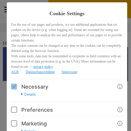
164,22€
(inkl. USt)
Buy
Cookie Settings
For the use of our pages and products, we use additional applications that set
cookies on the device (e.g. when logging in). Some are essential for using our
pages, others help to analyze the use and performance of our pages or to provide
certain functions.
Häufige Fragen und Antworten FAQs
The cookie consent can be changed at any time or the cookies can be completely
deleted using the browser function.
Häufige Fragen und
With some tools, data may be transmitted to recipients in third countries with an
insecure level of data protection (e.g. to the USA). More information can be
found in our ->
privacy policy
Antworten FAQs
AGB
Datenschutzrichtlinie
Impressum
Necessary
Häufig gestellte Fragen und Antworten
Details
Zum besseren Orientieren hier für Sie die häufigsten Fragen und
Antworten für ein entspanntes Bearbeiten.
Preferences
Warum sind bei den E-Learning Lernkontrollen eingebaut?
Einige Arbeitgeber befürchten, dass ihre Mitarbeitenden die E-
Marketing
Learning Tage nur schnell absolvieren, um ihr Zertifikat zu erhalten
und nicht jedes Kapitel bearbeiten werden. Aus diesem Grund