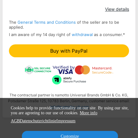
Apply
View details
The
General Terms and Conditions
of the seller are to be
applied.
I am aware of my 14 day right of
withdrawal
as a consumer.
*
Buy with PayPal
The contractual partner is namotto Universal Brands GmbH & Co. KG,
Potsdamer Straße 125, 10783 Berlin, Germany, customer service email:
info@namotto-ub.com
Cookies help to provide functionality on our site. By using our site,
you are agreeing to our use of cookies.
More info
AGB
Datenschutzrichtlinie
Impressum
Customize