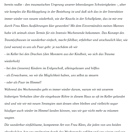
bereits wußte - den traumatischen Ursprung unserer lebenslangen Schwierigkeiten -, aber
wie komplex die Rückkopplung in der Beziehung ist und daß sich das in der Interaktion
immer wieder von neuem wiederholt, wie der Knacks in der Schallplatte, das ist mir erst
durch Frau Klees Ausführungen klar geworden! Mit dem Einverständnis meines Mannes
habe ich zeitnah einen Termin für ein Intensiv-Wochenende bekommen. Das Konzept des
Traum(a)hauses ist wunderbar einfach, macht fühlbar, erfahrbar und anschaulich klar, wie
(und warum) es uns als Paar geht: je nachdem ob wir
- im Keller bei den Drachen (den Monstern aus der Kindheit, wo sich das Trauma
wiederholt)
- bei den (inneren) Kindern im Erdgeschoß, alleingelassen und hilflos
- als Erwachsene, wo wir die Möglichkeit haben, uns selbst zu steuern
- oder als Paar im Himmel!
Während des Wochenendes geht es immer wieder darum, warum wir mit unserem
bisherigen Verhalten über die eingebaute Röhre in diesem Haus so oft im Keller gelandet
sind und wie wir mit neuen Strategien statt dessen oben bleiben und vielleicht sogar
häufiger auch wieder im Himmel landen können, was wir gar nicht mehr zu träumen
wagten.
Die wunderbar einfühlsame, kompetente Art von Frau Klees, die jeden von uns beiden
abgeholt hat, hat uns strukturiert durch das Wochenende geführt und uns wissen und vor