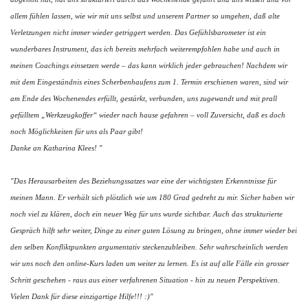
allem fühlen lassen, wie wir mit uns selbst und unserem Partner so umgehen, daß alte
Verletzungen nicht immer wieder getriggert werden. Das Gefühlsbarometer ist ein
wunderbares Instrument, das ich bereits mehrfach weiterempfohlen habe und auch in
meinen Coachings einsetzen werde – das kann wirklich jeder gebrauchen! Nachdem wir
mit dem Eingeständnis eines Scherbenhaufens zum 1. Termin erschienen waren, sind wir
am Ende des Wochenendes erfüllt, gestärkt, verbunden, uns zugewandt und mit prall
gefülltem „Werkzeugkoffer“ wieder nach hause gefahren – voll Zuversicht, daß es doch
noch Möglichkeiten für uns als Paar gibt!
Danke an Katharina Klees! "
"Das Herausarbeiten des Beziehungssatzes war eine der wichtigsten Erkenntnisse für
meinen Mann. Er verhält sich plötzlich wie um 180 Grad gedreht zu mir. Sicher haben wir
noch viel zu klären, doch ein neuer Weg für uns wurde sichtbar. Auch das strukturierte
Gespräch hilft sehr weiter, Dinge zu einer guten Lösung zu bringen, ohne immer wieder bei
den selben Konfliktpunkten argumentativ steckenzubleiben. Sehr wahrscheinlich werden
wir uns noch den online-Kurs laden um weiter zu lernen. Es ist auf alle Fälle ein grosser
Schritt geschehen - raus aus einer verfahrenen Situation - hin zu neuen Perspektiven.
Vielen Dank für diese einzigartige Hilfe!!! :)"