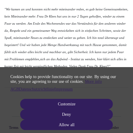
"Wir kamen an und konnten nicht mehr miteinander reden, es gab keine Gemeinsamkeiten,
kein Miteinander mehr. Frau Dr Klees hat uns in nur 2 Tagen geholfen, wieder zu einem
Paar zu werden. Am Ende des Wochenendes war das Verständnis für den anderen wieder
da, Respekt und ein gemeinsamer Weg entwickelten sich in einfachen Schritten, sowie der
Spaß, miteinander Neues zu entdecken und weiter zu gehen. Ich bin total überzeugt und
begeistert! Und wir haben jede Menge Handwerkszeug mit nach Hause genommen, damit
fühlt sich wieder alles leicht und machbar an, gibt Sicherheit. Ich kann nur jedem Paar
mit Problemen empfehlen,sich an das Aufwind - Institut zu wenden, hier klärt sich alles in
kurzer Zeit mit leicht verständlichen Methoden. Vielen Dank Frau Dr. Klees!!"
Cookies help to provide functionality on our site. By using our
site, you are agreeing to our use of cookies.
More info
AGB
Datenschutzrichtlinie
Impressum
Customize
Deny
Allow all
Terms
Privacy
Imprint
Cancel subscription
Cancel order