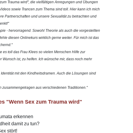
 zum Trauma wird", die vielfältigen Anregungen und Übungen
Videos sowie Trancen zum Thema sind toll. Hier kann ich mich
ere Partnerschaften und unsere Sexualität zu betrachten und
enkt!"
pie - hervorragend. Sowohl Theorie als auch die vorgestellten
hle diesen Onlinekurs wirklich gerne weiter. Für mich ist das
chernd."
de es toll das Frau Klees so vielen Menschen Hilfe zur
 der Wunsch ist, zu helfen. Ich wünsche mir, dass noch mehr
 Identität mit den Kindheitsdramen. Auch die Lösungen sind
sen zusammengetragen aus verschiedenen Traditionen."
rses "Wenn Sex zum Trauma wird"
raumata erkennen
ndheit damit zu tun?
x stört!