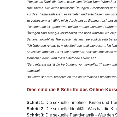
"Herzlichen Dank für diesen wertvollen Online-Kurs "Wenn Sex
zum Thema. Die vielen praktische Übungen, Arbeitsblätter und 
auf das Thema einlassen, es vertiefen und aufarbeiten, um uns
zu verbessern. Ich fühle mich durch dieses Webinar reich besch
"Die Methode ist - genau wie bei der traumasensiblen Paarthera
Übungen sind sehr gut verständlich und hoch wirksam. Ich empfe
Seminar sowohl als Therapeutin als auch persönlich sehr berei
"Ich finde den Ansatz bzw. die Methode total interessant. Ich fin
Selbsthilfe anbietet. Es ist klar erkennbar, dass die Motivation
Menschen denn Wert dieser Methode erkennen."
"Sehr interessant ist die Verbindung von sexuellen Themen und
plausibel.
Da wurde sehr viel recherchiert und an wertvollen Erkenntnis
Dies sind die 6 Schritte des Online-Ku
Schritt 1:
Die sexuelle Timeline - Krisen und T
Schritt 2:
Die sexuelle Identität - Was hat die Ki
Schritt 3:
Die sexuelle Paardynamik - Was den Se