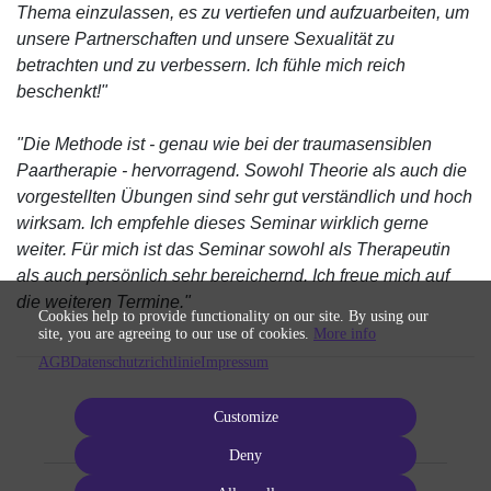
Thema einzulassen, es zu vertiefen und aufzuarbeiten, um
unsere Partnerschaften und unsere Sexualität zu
betrachten und zu verbessern. Ich fühle mich reich
beschenkt!"
"Die Methode ist - genau wie bei der traumasensiblen
Paartherapie - hervorragend. Sowohl Theorie als auch die
vorgestellten Übungen sind sehr gut verständlich und hoch
wirksam. Ich empfehle dieses Seminar wirklich gerne
weiter. Für mich ist das Seminar sowohl als Therapeutin
als auch persönlich sehr bereichernd. Ich freue mich auf
die weiteren Termine."
Cookies help to provide functionality on our site. By using our
site, you are agreeing to our use of cookies.
More info
AGB
Datenschutzrichtlinie
Impressum
Customize
Deny