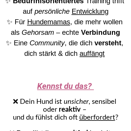
✨ 
Bedürfnisorientiertes
 Training trifft 
auf 
persönliche
Entwicklung
✨ Für 
Hundemamas
, die mehr wollen 
als 
Gehorsam
 – echte 
Verbindung
✨ Eine 
Community
, die dich 
versteht
, 
dich stärkt & dich 
auffängt
Kennst du das? 
❌ Dein Hund ist 
unsicher
, sensibel 
oder 
reaktiv
 – 
und du fühlst dich oft 
überfordert
?