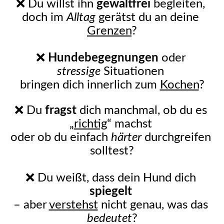
❌ Du willst ihn 
gewaltfrei
 begleiten, 
doch im 
Alltag
 gerätst du an deine 
Grenzen
?
❌ 
Hundebegegnungen
 oder 
stressige
 Situationen 
bringen dich innerlich zum 
Kochen
?
❌ Du 
fragst
 dich manchmal, ob du es 
„
richtig
“ machst 
oder ob du einfach 
härter
 durchgreifen 
solltest?
❌ Du weißt, dass dein Hund dich 
spiegelt
– aber 
verstehst
 nicht genau, was das 
bedeutet
?