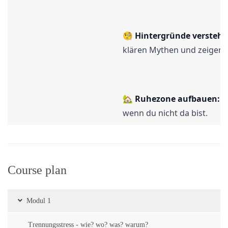
🧐 
Hintergründe verstehe
klären Mythen und zeigen d
🏡 
Ruhezone aufbauen:
 S
wenn du nicht da bist.
🌼 
Entspannung fördern:
Course plan
die stabilisierenden Fakto
Modul 1
🚀 
Desensibilisierung:
 Wir
Trennungsstress - wie? wo? was? warum?