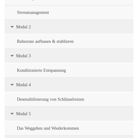
auslösen, entschärfen kann
Stressmanagement
Modul 2
🐾 
Beschäftigungsideen:
 
Ruhezone aufbauen & etablieren
um deinen Hund glücklich 
Modul 3
Konditionierte Entspannung
🏠 
Weggehen und Wiede
stressfrei gestaltest.
Modul 4
Desensibilisierung von Schlüsselreizen
📆 
Trennungszeiten etabl
Modul 5
Trennungszeiten schrittwe
Das Weggehen und Wiederkommen