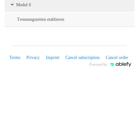
Modul 6
Warum dieser Kurs?
Trennungszeiten etablieren
Trennungsstress kann eine 
vermittelt dir das nötige W
Terms
Privacy
Imprint
Cancel subscription
Cancel order
entspannt zu fühlen, wenn d
Powered by