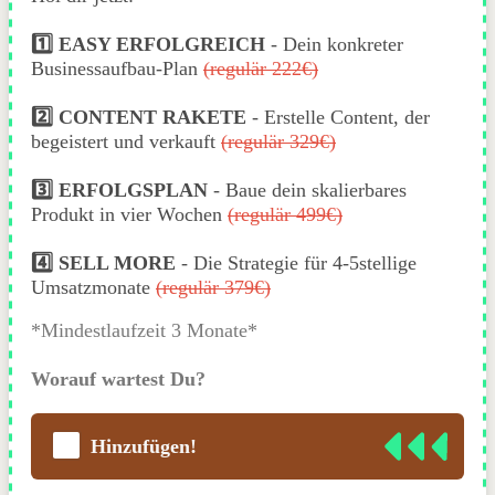
1️⃣ EASY ERFOLGREICH
- Dein konkreter
Businessaufbau-Plan
(regulär 222€)
2️⃣
CONTENT RAKETE
- Erstelle Content, der
begeistert und verkauft
(regulär 329€)
3️⃣ ERFOLGSPLAN
- Baue dein skalierbares
Produkt in vier Wochen
(regulär 499€)
4️⃣ SELL MORE
- Die Strategie für 4-5stellige
Umsatzmonate
(regulär 379€)
*Mindestlaufzeit 3 Monate*
Worauf wartest Du?
Hinzufügen!