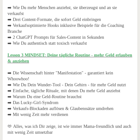
➡️ Wie Du mehr Menschen anziehst, sie überzeugst und an sie
verkaufst
➡️ Drei Content-Formate, die sofort Geld einbringen
➡️ Verkaufsoptimierte Hooks inklusive Beispiele für die Coaching
Branche
➡️ 2 ChatGPT Prompts für Sales-Content in Sekunden
➡️ Wie Du authentisch statt toxisch verkaufst
Lesson 3 MINDSET: Deine tägliche Routine - mehr Geld erlauben
& anziehen
➡️ Die Wissenschaft hinter "Manifestation" - garantiert kein
Whoowhoo!
➡️ Wie Du Dein Wunder-Tool - Dein Gehirn - für mehr Geld nutzt
➡️ Einfache, tägliche Rituale, mit denen Du mehr Geld anziehst
➡️ Warum Du eine Geld-Routine brauchst
➡️ Das Lucky-Girl-Syndrom
➡️ Verkaufs-Blockaden auflösen & Glaubenssätze umdrehen
➡️ Mit wenig Zeit mehr verdienen
🫶 Alles, was ich Dir zeige, ist wie immer Mama-freundlich und auch
mit wenig Zeit umsetzbar