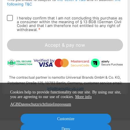
following T&C
I hereby confirm that I am not concluding this purchase as
a consumer within the meaning of § 13 BGB (German Civil
Code) and that I am therefore not entitled to any right of
*
withdrawal.
Accept & pay now
The contractual partner is namotto Universal Brands GmbH & Co. KG,
Potsdamer Straße 125, 10783 Berlin, Germany, customer service email:
info@namotto-ub.com
Cookies help to provide functionality on our site. By using our site,
you are agreeing to our use of cookies.
More info
AGB
Datenschutzrichtlinie
Impressum
Customize
Deny