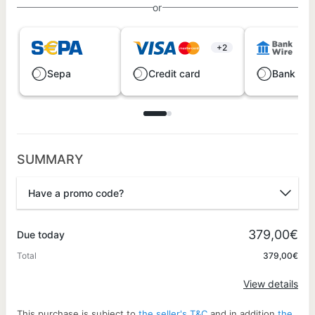
or
+2
Sepa
Credit card
Bank wir
SUMMARY
Have a promo code?
Promo code
379,00€
Due today
Total
379,00€
Apply
View details
This purchase is subject to
the seller's T&C
and in addition
the