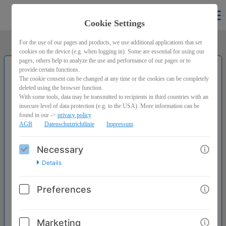
Binilingo
EN
Cookie Settings
For the use of our pages and products, we use additional applications that set
cookies on the device (e.g. when logging in). Some are essential for using our
pages, others help to analyze the use and performance of our pages or to
provide certain functions.
The cookie consent can be changed at any time or the cookies can be completely
Gebärden-ZAUBER
deleted using the browser function.
With some tools, data may be transmitted to recipients in third countries with an
147,00€
insecure level of data protection (e.g. to the USA). More information can be
found in our ->
privacy policy
97,00€
AGB
Datenschutzrichtlinie
Impressum
Necessary
Details
Preferences
Marketing