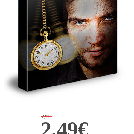
2,99€
2,49€