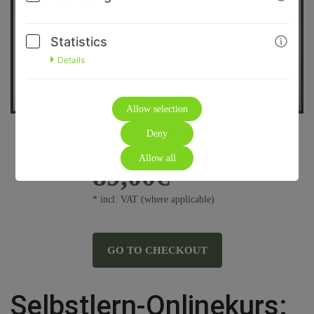
Statistics
Details
Allow selection
Deny
99,00€
Allow all
89,00€
* incl. VAT (where applicable)
GO TO CHECKOUT
Selbstlern-Onlinekurs: