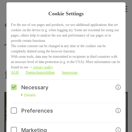
EN
Cookie Settings
For the use of our pages and products, we use additional applications that set
BACK
cookies on the device (e.g. when logging in). Some are essential for using our
pages, others help to analyze the use and performance of our pages or to
provide certain functions.
Transportbox-Training
The cookie consent can be changed at any time or the cookies can be
completely deleted using the browser function.
With some tools, data may be transmitted to recipients in third countries with
an insecure level of data protection (e.g. to the USA). More information can be
found in our ->
privacy policy
für Katzen
AGB
Datenschutzrichtlinie
Impressum
Necessary
Details
Preferences
Marketing