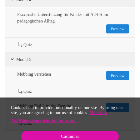
Praxisnahe Unterstützung für Kinder mit ADHS im
pädagogischen Alltag
Preview
Quiz
Modul 5
Mobbing verstehen
Preview
Quiz
Mobbing Teil 2 in der Familie
Preview
Cookies help to provide functionality on our site. By using our
site, you are agreeing to our use of cookies.
More info
AGB
Datenschutzrichtlinie
Impressum
Quiz
Customize