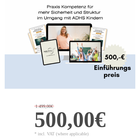
1.499,00€
500,00€
* incl. VAT (where applicable)