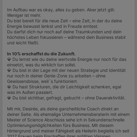
Im Aufbau war es okay, alles zu geben. Aber jetzt gilt:
Weniger ist mehr.
Du bist bereit für die neue Zeit – eine Zeit, in der du deine
Energie bewusst lenkst und in Freude erntest.
Du darfst dich nur noch auf deine Traumkunden und dein
höchstes Leben fokussieren – während dein Business stabil
und leicht fließt.
In 10% erschaffst du die Zukunft.
💎 Du lernst wie du deine wertvolle Energie nur noch für das
einsetzt, was du wirklich tun sollst.
💎 Du bist in der Lage mit der neuen Strategie und Identität
nur noch in deiner Genie-Zone zu arbeiten – ohne
Gewissensbisse, weil´s funktioniert.
💎 Du hast Strukturen, die dir Leichtigkeit schenken, egal
was im Außen passiert.
💎 Du bist sichtbar, gefragt, gebucht – ohne Daueraktivität.
Mit mir, Desirée, als deine ganzheitliche Coach direkt an
deiner Seite. Als ehemalige Unternehmensberaterin mit einem
Master of Science Abschluss sehe ich in Sekundenschnelle
Optimierungsmöglichkeiten fürs Business. Mit diesem
Hintergrund und meiner Fähigkeit als Heilerin begleite ich seit
2017 Frauen beim Erschaffen ihrer größten Visionen.