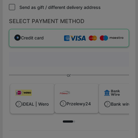
Send as gift / different delivery address
SELECT PAYMENT METHOD
Credit card
or
Przelewy24
iDEAL | Wero
Bank wire