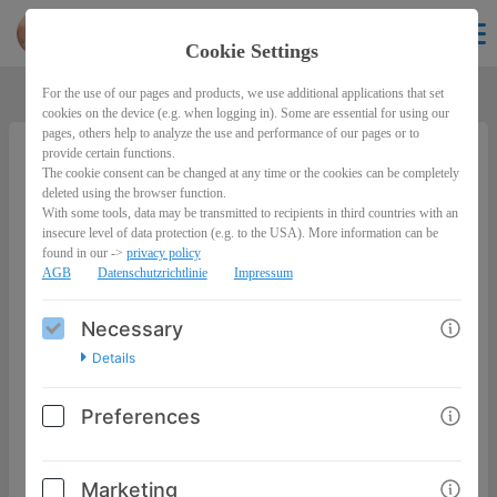
Desiree
EN
Cookie Settings
For the use of our pages and products, we use additional applications that set
cookies on the device (e.g. when logging in). Some are essential for using our
pages, others help to analyze the use and performance of our pages or to
provide certain functions.
The cookie consent can be changed at any time or the cookies can be completely
10% Business Coaching Programm
deleted using the browser function.
With some tools, data may be transmitted to recipients in third countries with an
insecure level of data protection (e.g. to the USA). More information can be
found in our ->
privacy policy
AGB
Datenschutzrichtlinie
Impressum
Necessary
Details
Preferences
Mach dein Business größer – und
dein Leben reicher.
Marketing