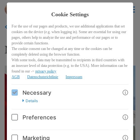
Desiree
EN
Cookie Settings
For the use of our pages and products, we use additional applications that set
BACK
cookies on the device (e.g. when logging in). Some are essential for using our
pages, others help to analyze the use and performance of our pages or to
provide certain functions.
Manifest that Thing
The cookie consent can be changed at any time or the cookies can be
completely deleted using the browser function.
With some tools, data may be transmitted to recipients in third countries with
an insecure level of data protection (e.g. to the USA). More information can be
found in our ->
privacy policy
AGB
Datenschutzrichtlinie
Impressum
Necessary
Details
Preferences
Marketing