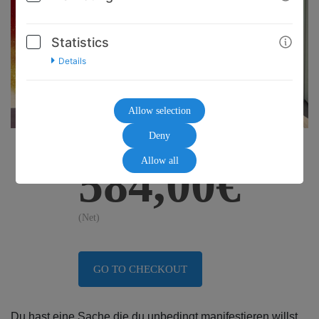
Statistics
Details
Allow selection
Deny
Allow all
584,00€
(Net)
GO TO CHECKOUT
Du hast eine Sache die du unbedingt manifestieren willst