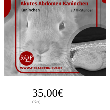
35,00€
(Net)