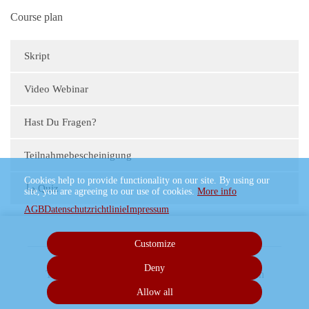
Course plan
Skript
Video Webinar
Hast Du Fragen?
Teilnahmebescheinigung
Cookies help to provide functionality on our site. By using our
Quiz
site, you are agreeing to our use of cookies.
More info
AGB
Datenschutzrichtlinie
Impressum
Customize
Deny
Terms
Privacy
Imprint
Cancel subscription
Allow all
Cancel order