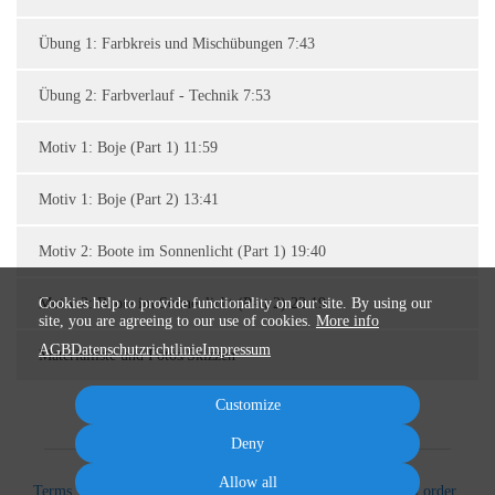
Übung 1: Farbkreis und Mischübungen 7:43
Übung 2: Farbverlauf - Technik 7:53
Motiv 1: Boje (Part 1) 11:59
Motiv 1: Boje (Part 2) 13:41
Motiv 2: Boote im Sonnenlicht (Part 1) 19:40
Motiv 2: Boote im Sonnenlicht (Part 2) 22:19
Cookies help to provide functionality on our site. By using our
site, you are agreeing to our use of cookies.
More info
AGB
Datenschutzrichtlinie
Impressum
Materialliste und Fotos/Skizzen
Customize
Deny
Allow all
Terms
Privacy
Imprint
Cancel subscription
Cancel order