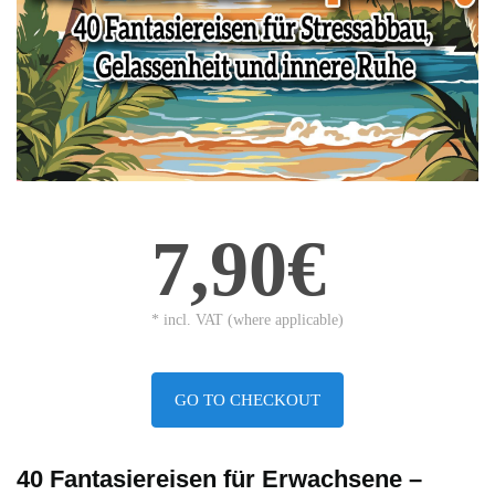
7,90€
* incl. VAT (where applicable)
GO TO CHECKOUT
40 Fantasiereisen für Erwachsene –