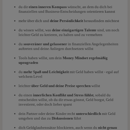
du dir
einen inneren Kompass
wünscht, an dem du dich bei
finanziellen und Business-Entscheidungen
orientieren kannst
mehr über dich und
deine Persönlichkeit
herausfinden möchtest
du wissen willst, was
deine einzigartigen Talente
sind, um noch
leichter Geld zu kreieren, zu halten und zu vermehren
du
souveräner
und gelassener
in finanziellen Angelegenheiten
auftreten und deine Anliegen durchsetzen willst
Tools haben willst, um dein
Money Mindset regelmäßig
upzugraden
du
mehr Spaß und Leichtigkeit
mit Geld haben willst - egal auf
welchem Level
leichter
über
Geld und deine Preise sprechen
willst
du einen
innerlichen Konflikt und Stress fühlst
, sobald du
entscheiden willst, ob du dir etwas gönnst, Geld borgst, Geld
investierst, oder doch lieber sparst
dein Partner oder deine Kinder recht
unterschiedlich
mit Geld
umgehen und das zu
Diskussionen
führt
dich Geldglaubenssätze blockieren, auch wenn du
nicht genau