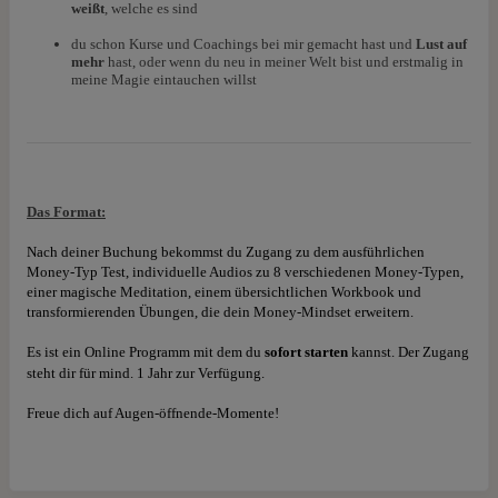
weißt
, welche es sind
du schon Kurse und Coachings bei mir gemacht hast und
Lust auf
mehr
hast, oder wenn du neu in meiner Welt bist und erstmalig in
meine Magie eintauchen willst
Das Format:
Nach deiner Buchung bekommst du Zugang zu dem ausführlichen
Money-Typ Test, individuelle Audios zu 8 verschiedenen Money-Typen,
einer magische Meditation, einem übersichtlichen Workbook und
transformierenden Übungen, die dein Money-Mindset erweitern.
Es ist ein
Online Programm
mit dem du
sofort starten
kannst.
Der Zugang
steht dir für mind. 1 Jahr zur Verfügung.
Freue dich auf Augen-öffnende-Momente!