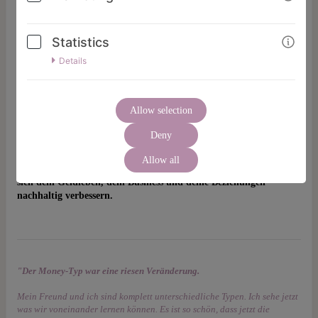
Dann entschlüssle hier deinen Money-Typ und deine Geld-
Talente mit einem 1000-fach angewendeten Test, augen-
öffnenden Audios und Übungen, die dein Denken und
Statistics
Umgang mit Geld verwandeln
Details
Damit kannst du deine Business- und Einkommensstrategie neu
ausrichten.
Du strengst dich weniger an, erhöhst deine Umsätze
und du hast mehr Freude, weil du das tust, was dir ohnehin
Allow selection
leicht fällt.
Deny
Aus zahlreichen Coachings und Auswertungen des Money-Typ Tests
Allow all
kann ich dir garantieren:
Mit diesem genialen Test-Ergebnis werden
sich
dein Geldleben, dein Business und deine Beziehungen
nachhaltig verbessern.
"Der Money-Typ war eine riesen Veränderung.
Mein Freund und ich sind komplett unterschiedliche Typen. Ich sehe jetzt
was wir voneinander lernen können. Es ist so schön, dass jetzt die