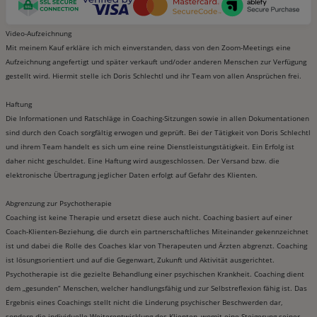
Video-Aufzeichnung
Mit meinem Kauf erkläre ich mich einverstanden, dass von den Zoom-Meetings eine
Aufzeichnung angefertigt und später verkauft und/oder anderen Menschen zur Verfügung
gestellt wird. Hiermit stelle ich Doris Schlechtl und ihr Team von allen Ansprüchen frei.
Haftung
Die Informationen und Ratschläge in Coaching-Sitzungen sowie in allen Dokumentationen
sind durch den Coach sorgfältig erwogen und geprüft. Bei der Tätigkeit von Doris Schlechtl
und ihrem Team handelt es sich um eine reine Dienstleistungstätigkeit. Ein Erfolg ist
daher nicht geschuldet. Eine Haftung wird ausgeschlossen. Der Versand bzw. die
elektronische Übertragung jeglicher Daten erfolgt auf Gefahr des Klienten.
Abgrenzung zur Psychotherapie
Coaching ist keine Therapie und ersetzt diese auch nicht. Coaching basiert auf einer
Coach-Klienten-Beziehung, die durch ein partnerschaftliches Miteinander gekennzeichnet
ist und dabei die Rolle des Coaches klar von Therapeuten und Ärzten abgrenzt. Coaching
ist lösungsorientiert und auf die Gegenwart, Zukunft und Aktivität ausgerichtet.
Psychotherapie ist die gezielte Behandlung einer psychischen Krankheit. Coaching dient
dem „gesunden“ Menschen, welcher handlungsfähig und zur Selbstreflexion fähig ist. Das
Ergebnis eines Coachings stellt nicht die Linderung psychischer Beschwerden dar,
sondern die individuelle Weiterentwicklung des Klienten, womit eine Steigerung seiner