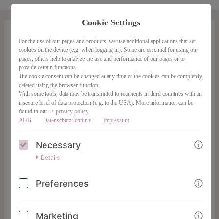
Cookie Settings
For the use of our pages and products, we use additional applications that set
Entschlüssle deinen Money-Typ & deine
cookies on the device (e.g. when logging in). Some are essential for using our
Geld-Talente
pages, others help to analyze the use and performance of our pages or to
provide certain functions.
The cookie consent can be changed at any time or the cookies can be completely
111,00€
(net)
deleted using the browser function.
With some tools, data may be transmitted to recipients in third countries with an
insecure level of data protection (e.g. to the USA). More information can be
found in our ->
privacy policy
AGB
Datenschutzrichtlinie
Impressum
Necessary
Details
Preferences
Du willst wissen, was dein persönliches Rezept für mehr
Wohlstand ist?
Marketing