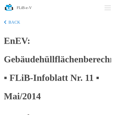
FLiB-e-V
BACK
EnEV:
Gebäudehüllflächenberech
▪ FLiB-Infoblatt Nr. 11 ▪
Mai/2014