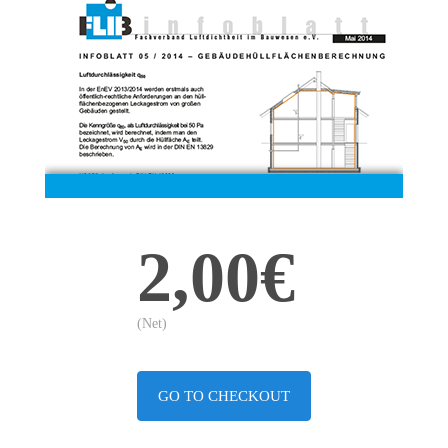
2,00€
(Net)
GO TO CHECKOUT