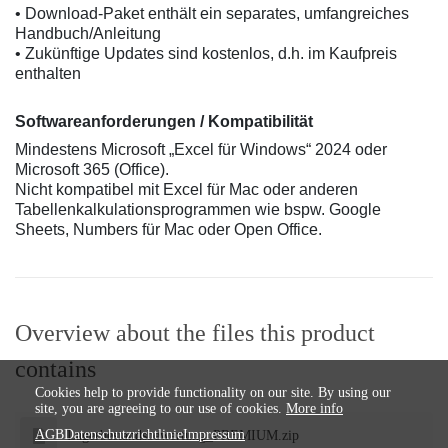
• Download-Paket enthält ein separates, umfangreiches
Handbuch/Anleitung
• Zukünftige Updates sind kostenlos, d.h. im Kaufpreis
enthalten
Softwareanforderungen / Kompatibilität
Mindestens Microsoft „Excel für Windows“ 2024 oder
Microsoft 365 (Office).
Nicht kompatibel mit Excel für Mac oder anderen
Tabellenkalkulationsprogrammen wie bspw. Google
Sheets, Numbers für Mac oder Open Office.
Overview about the files this product
contains
Cookies help to provide functionality on our site. By using our
site, you are agreeing to our use of cookies.
More info
AGB
Datenschutzrichtlinie
Impressum
Lagerbestandsbewertung_PREMIUM.zip