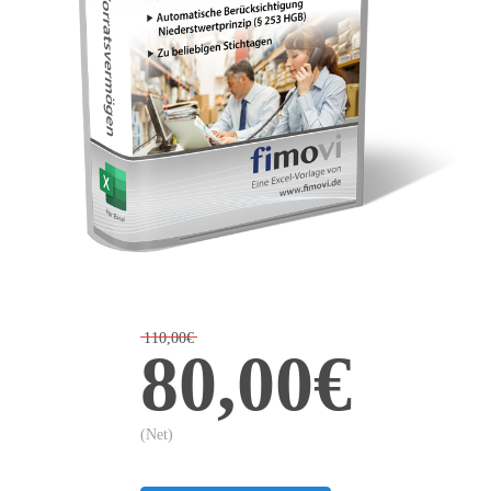
110,00€
80,00€
(Net)