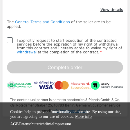
Apply
View details
The
General Terms and Conditions
of the seller are to be
applied.
I explicitly request to start execution of the contracted
services before the expiration of my right of withdrawal
from this contract and I hereby agree to waive my right of
*
withdrawal
at the completion of the contract.
Complete order
The contractual partner is namotto academies & friends GmbH & Co.
KG, Potsdamer Straße 125, 10783 Berlin, Germany, customer service
email:
info@namotto-af.com
Cookies help to provide functionality on our site. By using our site,
you are agreeing to our use of cookies.
More info
AGB
Datenschutzrichtlinie
Impressum