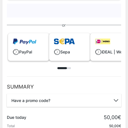
or
PayPal
Sepa
iDEAL | Wero
SUMMARY
Have a promo code?
Promo code
50,00€
Due today
Total
50,00€