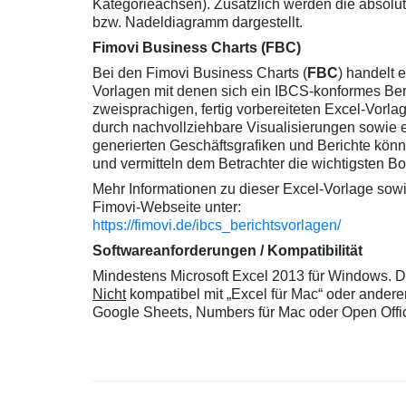
Kategorieachsen). Zusätzlich werden die absolu
bzw. Nadeldiagramm dargestellt.
Fimovi Business Charts (FBC)
Bei den Fimovi Business Charts (
FBC
) handelt 
Vorlagen mit denen sich ein IBCS-konformes Ber
zweisprachigen, fertig vorbereiteten Excel-Vorla
durch nachvollziehbare Visualisierungen sowie ei
generierten Geschäftsgrafiken und Berichte könn
und vermitteln dem Betrachter die wichtigsten Bots
Mehr Informationen zu dieser Excel-Vorlage sowi
Fimovi-Webseite unter:
https://fimovi.de/ibcs_berichtsvorlagen/
Softwareanforderungen / Kompatibilität
Mindestens Microsoft Excel 2013 für Windows. D
Nicht
kompatibel mit „Excel für Mac“ oder ander
Google Sheets, Numbers für Mac oder Open Offi