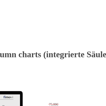
lumn charts (integrierte Säu
75,00€