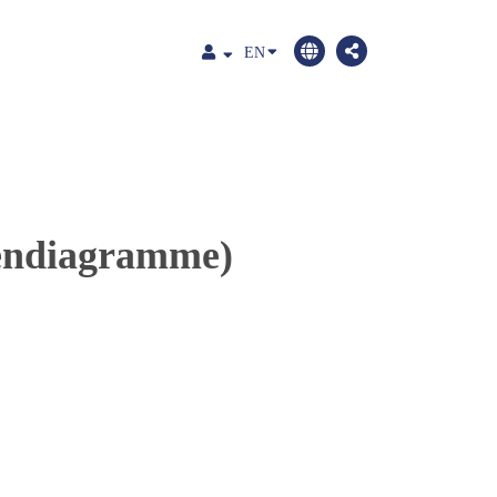
EN
lendiagramme)