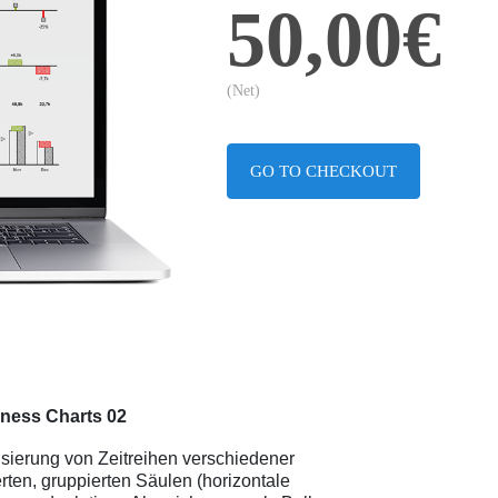
50,00€
(Net)
GO TO CHECKOUT
ness Charts 02
isierung von Zeitreihen verschiedener
erten, gruppierten Säulen (horizontale