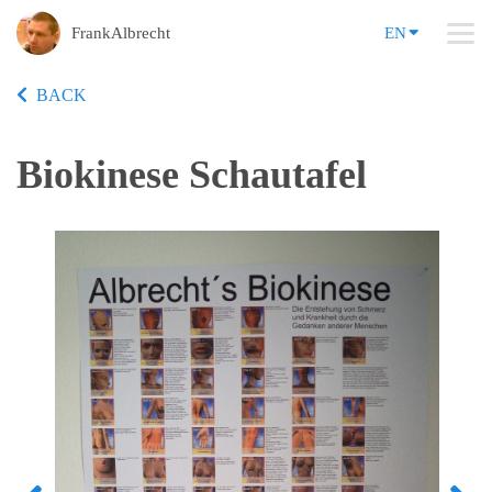
FrankAlbrecht
EN
BACK
Biokinese Schautafel