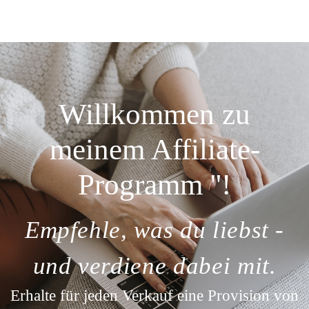
Willkommen zu
meinem Affiliate-
Programm ''!
Empfehle, was du liebst -
und verdiene dabei mit.
Erhalte für jeden Verkauf eine Provision von