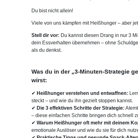
Du bist nicht allein!
Viele von uns kämpfen mit Heißhunger – aber jetz
Stell dir vor:
Du kannst diesen Drang in nur 3 Mi
dein Essverhalten übernehmen – ohne Schuldgefü
als du denkst.
Was du in der „3-Minuten-Strategie 
wirst:
✔
Heißhunger verstehen und entwaffnen:
Lern
steckt – und wie du ihn gezielt stoppen kannst.
✔
Die 3 effektiven Schritte der Strategie:
Atemt
– diese einfachen Schritte bringen dich schnell z
✔
Warum Heißhunger oft mehr mit deinem Kop
emotionale Auslöser und wie du sie für dich nutz
✔
Praktische Tipps und gesunde Snack-Alter