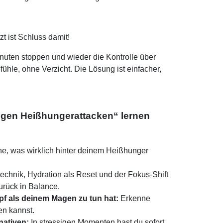
t ist Schluss damit!
nuten stoppen und wieder die Kontrolle über
hle, ohne Verzicht. Die Lösung ist einfacher,
gegen Heißhungerattacken“ lernen
e, was wirklich hinter deinem Heißhunger
echnik, Hydration als Reset und der Fokus-Shift
urück in Balance.
f als deinem Magen zu tun hat:
Erkenne
en kannst.
nativen:
In stressigen Momenten hast du sofort