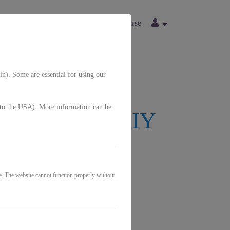
ade Business Kurse
Strick-Video-Kurse
in). Some are essential for using our
g. to the USA). More information can be
dich und dein DIY
e. The website cannot function properly without