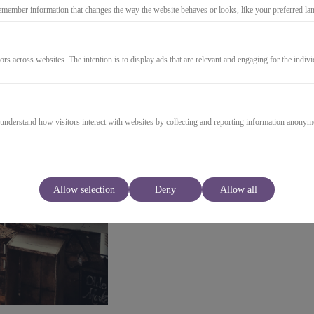
emember information that changes the way the website behaves or looks, like your preferred lang
ors across websites. The intention is to display ads that are relevant and engaging for the indiv
49,00€
* incl. VAT (where applicable)
 understand how visitors interact with websites by collecting and reporting information anonym
GO TO CHECKOUT
Allow selection
Deny
Allow all