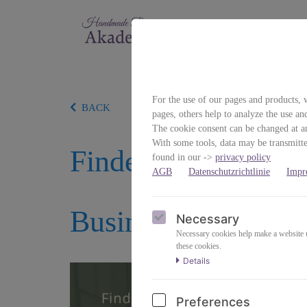
For the use of our pages and products, w
BACK
pages, others help to analyze the use an
The cookie consent can be changed at an
With some tools, data may be transmitted
Finde den perfekte
found in our ->
privacy policy
AGB
Datenschutzrichtlinie
Impr
Business
Necessary
Necessary cookies help make a website us
these cookies.
Details
Preferences