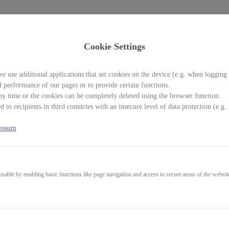
DIY Handm
Cookie Settings
e use additional applications that set cookies on the device (e.g. when logging 
d performance of our pages or to provide certain functions.
y time or the cookies can be completely deleted using the browser function.
 to recipients in third countries with an insecure level of data protection (e.
n Online-Marktplatz für 
essum
able by enabling basic functions like page navigation and access to secure areas of the websit