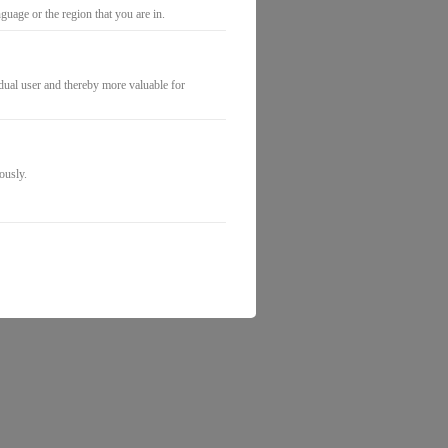
uage or the region that you are in.
idual user and thereby more valuable for
ously.