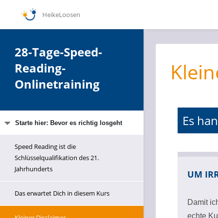
HeikeLoosen
28-Tage-Speed-
Klein
Reading-
Onlinetraining
Es han
Starte hier: Bevor es richtig losgeht
Speed Reading ist die
Schlüsselqualifikation des 21.
Jahrhunderts
UM IR
Das erwartet Dich in diesem Kurs
Damit ic
echte Ku
Kleiner Disclaimer