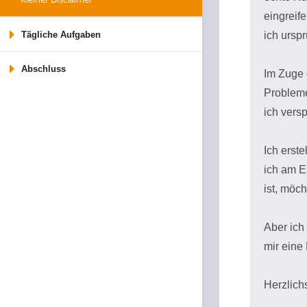
eingreif
Tägliche Aufgaben
ich ursp
Abschluss
Im Zuge 
Probleme
ich vers
Ich erst
ich am E
ist, möch
Aber ich
mir eine
Herzlich