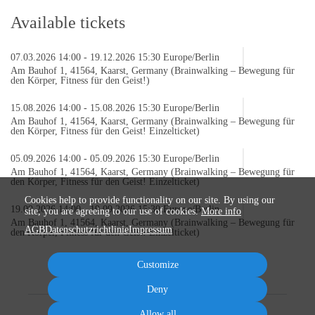
Available tickets
|
07.03.2026 14:00
-
19.12.2026 15:30
Europe/Berlin
Am Bauhof 1, 41564, Kaarst, Germany (Brainwalking – Bewegung für
den Körper, Fitness für den Geist!)
|
15.08.2026 14:00
-
15.08.2026 15:30
Europe/Berlin
Am Bauhof 1, 41564, Kaarst, Germany (Brainwalking – Bewegung für
den Körper, Fitness für den Geist! Einzelticket)
|
05.09.2026 14:00
-
05.09.2026 15:30
Europe/Berlin
Am Bauhof 1, 41564, Kaarst, Germany (Brainwalking – Bewegung für
den Körper, Fitness für den Geist! Einzelticket)
Cookies help to provide functionality on our site. By using our
|
19.09.2026 14:00
-
19.09.2026 15:30
Europe/Berlin
site, you are agreeing to our use of cookies.
More info
Am Bauhof 1, 41564, Kaarst, Germany (Brainwalking – Bewegung für
AGB
Datenschutzrichtlinie
Impressum
den Körper, Fitness für den Geist! Einzelticket)
Customize
Deny
Allow all