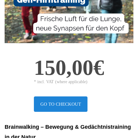
150,00€
* incl. VAT (where applicable)
GO TO CHECKOUT
Brainwalking – Bewegung & Gedächtnistraining
in der Natur