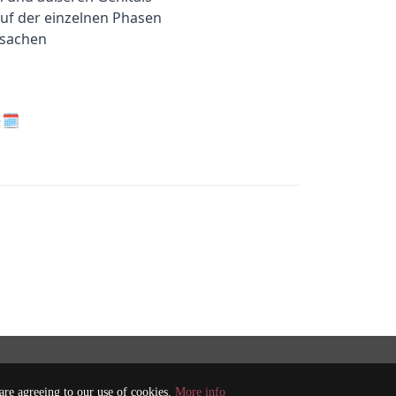
f der einzelnen Phasen

sachen

🗓️
 are agreeing to our use of cookies.
More info