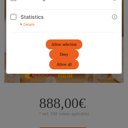
Statistics
Details
Allow selection
Deny
Allow all
888,00€
* incl. VAT (where applicable)