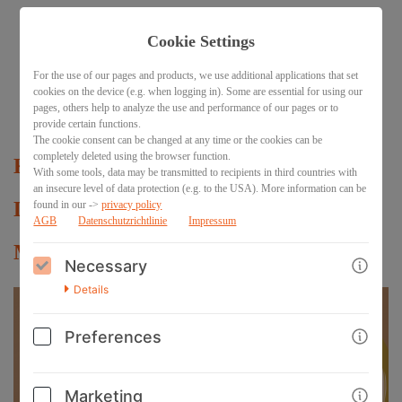
Cookie Settings
<< ZURÜCK ZU
For the use of our pages and products, we use additional applications that set
ALEXANDRA
cookies on the device (e.g. when logging in). Some are essential for using our
pages, others help to analyze the use and performance of our pages or to
provide certain functions.
BACK
The cookie consent can be changed at any time or the cookies can be
completely deleted using the browser function.
Kristallgitter-Practitioner Ausbildung:
With some tools, data may be transmitted to recipients in third countries with
an insecure level of data protection (e.g. to the USA). More information can be
Die Kunst der transformativen
found in our ->
privacy policy
AGB
Datenschutzrichtlinie
Impressum
Manifestation
Necessary
Details
Preferences
Marketing