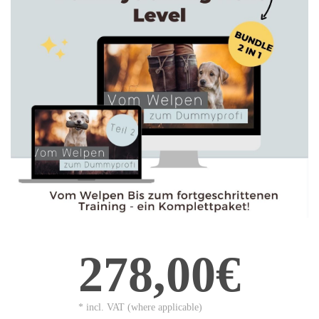
278,00€
* incl. VAT (where applicable)