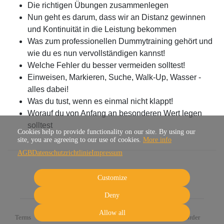
Die richtigen Übungen zusammenlegen
Nun geht es darum, dass wir an Distanz gewinnen
und Kontinuität in die Leistung bekommen
Was zum professionellen Dummytraining gehört und
wie du es nun vervollständigen kannst!
Welche Fehler du besser vermeiden solltest!
Einweisen, Markieren, Suche, Walk-Up, Wasser -
alles dabei!
Was du tust, wenn es einmal nicht klappt!
Worauf du von Anfang an besonderen Wert legen
solltest
Cookies help to provide functionality on our site. By using our
site, you are agreeing to our use of cookies.
More info
AGB
Datenschutzrichtlinie
Impressum
Customize
Deny
Allow all
Terms
Privacy
Imprint
Cancel subscription
Cancel order