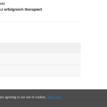
irkt
Out
erfolgreich therapiert
 are agreeing to our use of cookies.
More info