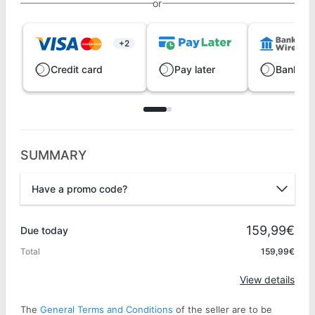
or
+2
Credit card
Pay later
Bank wi
SUMMARY
Have a promo code?
Promo code
159,99€
Due today
Total
159,99€
Apply
View details
The
General Terms and Conditions
of the seller are to be