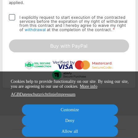
applied.
I explicitly request to start execution of the contracted
services before the expiration of my right of withdrawal
from this contract and I hereby agree to waive my right
*
of
withdrawal
at the completion of the contract.
Buy with PayPal
Cookies help to provide functionality on our site. By using our site,
you are agreeing to our use of cookies.
More info
AGB
Datenschutzrichtlinie
Impressum
Customize
Deny
Allow all