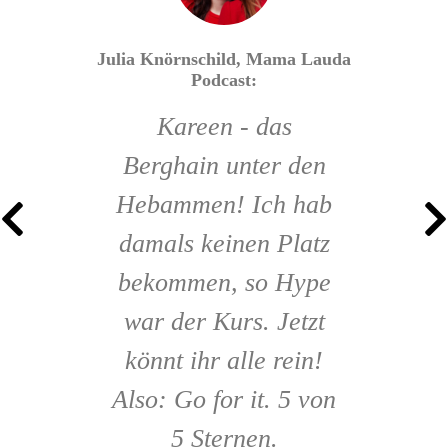
urt
er
Julia Knörnschild, Mama Lauda
Kareens Kombination
Podcast:
anke
aus Erfahrung und
Kareen - das
den
Eloquenz kann
Berghain unter den
mich
eigentlich nur von
emp
Hebammen! Ich hab
ch
Der Online-Kurs von
ihrem
damals keinen Platz
kann
schauspielerischen
Kareen war unsere
Ge
bekommen, so Hype
len,
Talent beim
Rettung!
s
war der Kurs. Jetzt
ine
Simulieren von
B
könnt ihr alle rein!
Geburtswehen
wu
Also: Go for it. 5 von
getoppt werden.
5 Sternen.
e