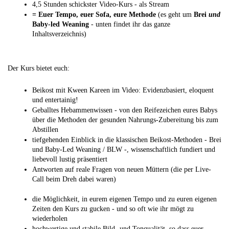
4,5 Stunden schickster Video-Kurs - als Stream
= Euer Tempo, euer Sofa, eure Methode 
(es geht um 
Brei 
und
Baby-led Weaning
 - unten findet ihr das ganze 
Inhaltsverzeichnis)
Der Kurs bietet euch: 
Beikost mit Kween Kareen im Video: Evidenzbasiert, eloquent 
und entertainig! 
Geballtes Hebammenwissen - von den Reifezeichen eures Babys 
über die Methoden der gesunden Nahrungs-Zubereitung bis zum 
Abstillen
tiefgehenden Einblick in die klassischen Beikost-Methoden - Brei 
und Baby-Led Weaning / BLW -, wissenschaftlich fundiert und 
liebevoll lustig präsentiert
Antworten auf reale Fragen von neuen Müttern (die per Live-
Call beim Dreh dabei waren)
die Möglichkeit, in eurem eigenen Tempo und zu euren eigenen 
Zeiten den Kurs zu gucken - und so oft wie ihr mögt zu 
wiederholen
hochwertige und stabile Bild- und Tonqualität, so dass euer 