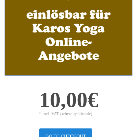
10,00€
* incl. VAT (where applicable)
GO TO CHECKOUT