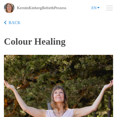
KerstinKinbergRebirthProzess
EN
BACK
Colour Healing