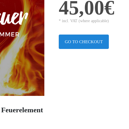
45,00€
* incl. VAT (where applicable)
GO TO CHECKOUT
 Feuerelement