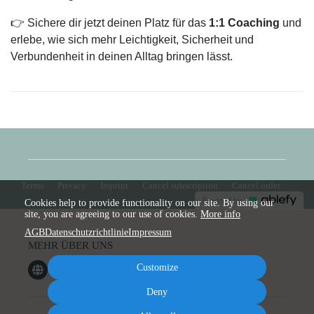
👉 Sichere dir jetzt deinen Platz für das
1:1 Coaching
und
erlebe, wie sich mehr Leichtigkeit, Sicherheit und
Verbundenheit in deinen Alltag bringen lässt.
Terms
Privacy
Imprint
Cancel subscription
Cancel order
Powered by
Cookies help to provide functionality on our site. By using our
site, you are agreeing to our use of cookies.
More info
AGB
Datenschutzrichtlinie
Impressum
MEHR ÜBER UNS
Customize
Deny