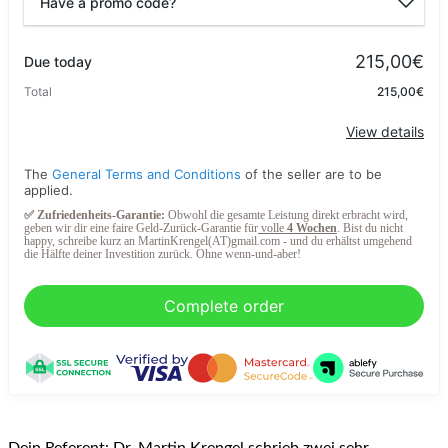
Have a promo code?
Promo code
215,00€
Due today
Total
215,00€
Apply
View details
The
General Terms and Conditions
of the seller are to be
applied.
✅ Zufriedenheits-Garantie:
Obwohl die gesamte Leistung direkt erbracht wird,
geben wir dir eine faire Geld-Zurück-Garantie für
volle
4 Wochen
.
Bist du nicht
happy, schreibe kurz an MartinKrengel(AT)gmail.com - und du erhältst umgehend
die Hälfte deiner Investition zurück. Ohne wenn-und-aber!
Complete order