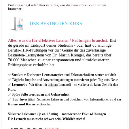
Prüfungsangst adé! Hier ist alles, was du zum effektiven Lernen
brauchst:
DER BESTNOTEN-KURS
Alles, was du für effektives Lernen / Prüfungen brauchst:
Bist
du gerade im Endspurt deines Studiums - oder hast du wichtige
Berufs-/IHK-Prüfungen vor dir? Gönne dir das zuverlässige
Bestnoten-Lernsystem von Dr. Martin Krengel, das bereits über
70.000 Menschen zu einer entspannteren und ultrafokussierten
Prüfungsphase verholfen hat.
✅
Struktur
: Die besten
Lernstrategien
und
Fokustechniken
warten auf dich.
✅
Täglich
e
Impulse und Anwendungsübungen
motivieren
jeden Tag aufs Neue.
✅
Lernturbo
: Wir üben mit
deinem
Lernstoff - so verlierst du keine Zeit für den
Kurs.
✅ Spüre
Selbstvertrauen
und
Gelassenheit
.
✅
Top
-
Investition
: Schnelles Erfassen und Speichern von Informationen sind ein
Noten- und Karriere-Booster.
50 kurze Lektionen (je ca. 15 min) + motivierende Fokus-Übungen
Die Lernzeit muss nicht schwer sein. Wirklich nicht!