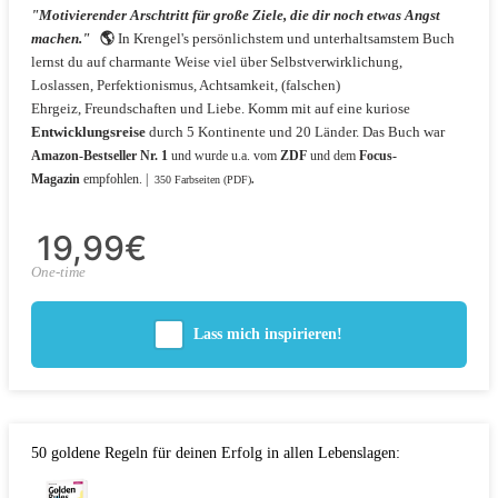
"Motivierender Arschtritt für große Ziele, die dir noch etwas Angst
machen."
🌎
In Krengel's persönlichstem und unterhaltsamstem Buch
lernst du auf charmante Weise viel über Selbstverwirklichung,
Loslassen, Perfektionismus, Achtsamkeit,
(falschen)
Ehrgeiz,
Freundschaften und Liebe.
Komm
mit auf eine kuriose
Entwicklungsreise
durch 5 Kontinente und 20 Länder.
Das Buch war
Amazon-Bestseller Nr. 1
und wurde u.a. vom
ZDF
und dem
Focus-
Magazin
empfohlen. |
350 Farbseiten (
PDF)
.
19,99€
One-time
Lass mich inspirieren!
50 goldene Regeln für deinen Erfolg in allen Lebenslagen: