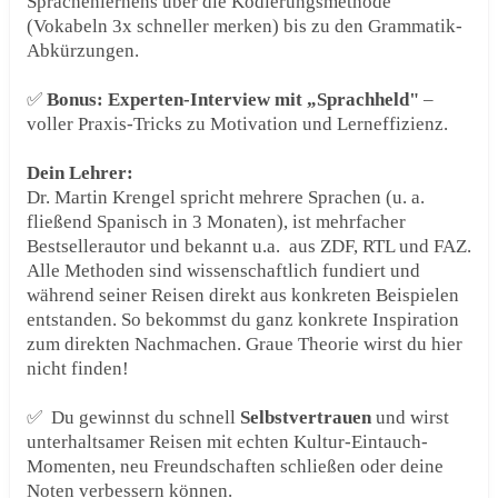
Sprachenlernens über die Kodierungsmethode
(Vokabeln 3x schneller merken) bis zu den Grammatik-
Abkürzungen.
✅
Bonus: Experten-Interview mit „Sprachheld"
–
voller Praxis-Tricks zu Motivation und Lerneffizienz.
Dein Lehrer:
Dr. Martin Krengel spricht mehrere Sprachen (u. a.
fließend Spanisch in 3 Monaten), ist mehrfacher
Bestsellerautor und bekannt u.a. aus ZDF, RTL und FAZ.
Alle Methoden sind wissenschaftlich fundiert und
während seiner Reisen direkt aus konkreten Beispielen
entstanden. So bekommst du ganz konkrete Inspiration
zum direkten Nachmachen. Graue Theorie wirst du hier
nicht finden!
✅ Du
gewinnst du schnell
Selbstv
ertrauen
und wirst
unterhaltsamer Reisen mit echten Kultur-Eintauch-
Momenten, neu Freundschaften schließen oder deine
Noten verbessern können.