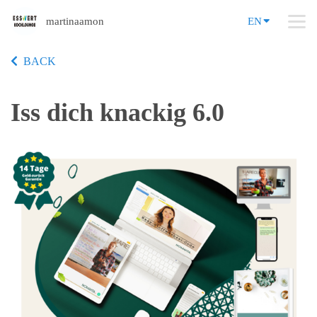
martinaamon
EN
BACK
Iss dich knackig 6.0